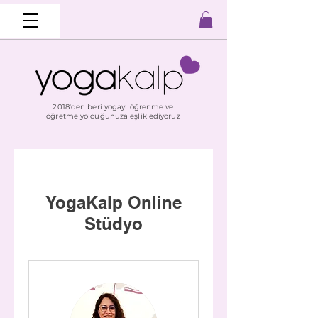
2018'den beri yogayı öğrenme ve
öğretme yolcuğunuza eşlik ediyoruz
YogaKalp Online
Stüdyo