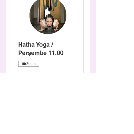
Hatha Yoga /
Perşembe 11.00
Zoom
Online ders
Devamını Okuyun
Günler yükleniyor...
1 sa.
Hemen Yer Ayırt