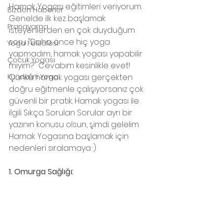
Hamak Yogası eğitimleri veriyorum. 
Bizden Haberler
Genelde ilk kez başlamak 
Pranayama
isteyenlerden en çok duyduğum 
soru "Daha önce hiç yoga 
Yoga Felsefesi
yapmadım, hamak yogası yapabilir 
Çocuk Yogası
miyim?" Cevabım kesinlikle evet! 
Kundalini Yoga
Çünkü hamak yogası gerçekten 
doğru eğitmenle çalışıyorsanız çok 
güvenli bir pratik. Hamak yogası ile 
ilgili Sıkça Sorulan Sorular ayrı bir 
yazının konusu olsun, şimdi gelelim 
Hamak Yogasına başlamak için 
nedenleri sıralamaya :) 
1. Omurga Sağlığı: