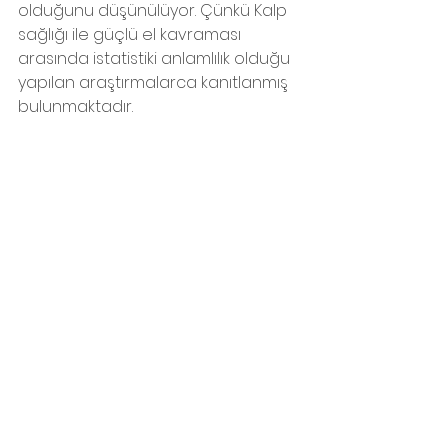
olduğunu düşünülüyor. Çünkü Kalp 
sağlığı ile güçlü el kavraması 
arasında istatistiki anlamlılık olduğu 
yapılan araştırmalarca kanıtlanmış 
bulunmaktadır.
E o zaman ne duruyorsunuz, haydi 
hamaklara!
İzmir'deyseniz bireysel ve grup 