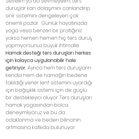
Sevelim ya da sevmeyelim, ters 
duruşlar kan dolaşımını canlandırıp 
sinir sistemini dengeleyen çok 
önemli pozlar.  Günlük hayatınızda 
yoga veya benzeri bir pratiğiniz 
yoksa hemen hemen hiç ters duruş 
yapmıyorsunuz büyük ihtimalle. 
Hamak desteği ters duruşları herkes 
için kolayca uygulanabilir hale 
getiriyor.
 Ayrıca hem ters duruşların 
kendisi hem de hamağın bedene 
takıldığı yerler lenf sistemini uyardığı 
için bağışıklık sistemi için de güçlü 
bir destekleyici oluyor. Ters duruşları 
hamak yogasından bolca 
deneyimliyoruz ve bu da 
odaklanma ve beden bilincinin 
artmasına katkıda bulunuyor. 