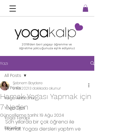
2018'den beri yogayı öğrenme ve
öğretme yolcuğunuza eşlik ediyoruz
Yazı
All Posts
Şebnem Baydere
All Posts
9 Nis 2021
3 dakikada okunur
Hamak Yogası Yapmak için
Yoga Anatomi
7 Neden
Yoga Tips
Güncelleme tarihi:
19 Ağu 2024
Yoga Terapi
Son yıllarda bir çok öğrenci ile 
Ritüeller
Hamak Yogası dersleri yaptım ve 